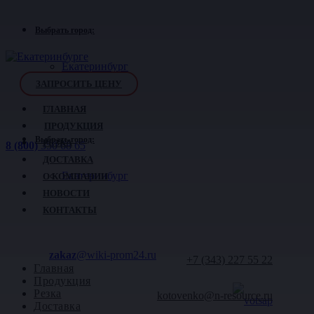
Выбрать город:
Екатеринбург
ЗАПРОСИТЬ ЦЕНУ
ГЛАВНАЯ
ПРОДУКЦИЯ
Выбрать город:
РЕЗКА
8 (800)
350 68 65
ДОСТАВКА
Екатеринбург
О КОМПАНИИ
НОВОСТИ
КОНТАКТЫ
zakaz
@wiki-prom24.ru
+7 (343)
227 55 22
Главная
Продукция
Резка
kotovenko@n-resource.ru
Доставка