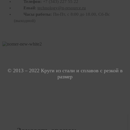
Телефон:
+7 (343) 227 55 22
Email:
technology@n-resource.ru
Часы работы:
Пн-Пт, с 8:00 до 18.00, Сб-Вс
(выходной)
Россия., г. Екатеринбург ул. Кислородная ул., 7А (офис 301, этаж 3)
Время работы: пн-пт 08:00-17:00, сб-вс выходной
© 2013 – 2022 Круги из стали и сплавов с резкой в
размер
Политика конфиденциальности
Карта сайта