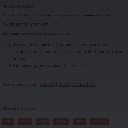
РЕЗКА В РАЗМЕР
На заготовки нужного размера. Без переплаты за лишний материал!
НАЛИЧИЕ НА СКЛАДЕ
Постоянно пополняемые складские запасы
В каталоге нашего сайта представлен огромный
ассортимент бесшовных труб с толстой стенкой от 4 мм
и выше.
Продаем трубы кусками от 1 метра!
zakaz
@wiki-prom24.ru
Почта для заявок:
Марки стали:
СТ3
СТ20
СТ45
09Г2С
15ГС
30ХГСА