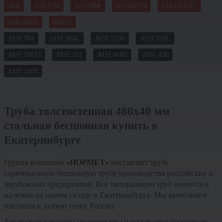
40Х
15Х15М
12Х1МФ
08Х18Н10
12Х18Н10Т
03Х18Н11
08Х17
AISI 304
AISI 304L
AISI 310S
AISI 316L
AISI 316TI
AISI 321
AISI 410S
AISI 430
AISI 310S
Труба толстостенная 480х40 мм
стальная бесшовная купить в
Екатеринбурге
Группа компаний
«НОРМЕТ»
поставляет трубу
горячекатаную бесшовную трубу производства российских и
зарубежных предприятий. Все типоразмеры труб имеются в
наличии на нашем складе в Екатеринбурге. Мы выполняем
поставки в любую точку России.
Такая стальная труба не имеет шва и называется бесшовная.