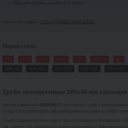
Продаем трубы кусками от 1 метра!
zakaz
@wiki-prom24.ru
Почта для заявок:
Марки стали:
СТ3
СТ20
СТ45
09Г2С
15ГС
30ХГСА
40Х
AISI 304
AISI 304L
AISI 310S
AISI 316L
AISI 316TI
Труба толстостенная 299х40 мм стальная
Группа компаний
«НОРМЕТ»
поставляет трубу горячекатану
складе в Екатеринбурге. Мы выполняем поставки в любую точк
Такая стальная труба не имеет шва и называется бесшовная. Г
так, потому что производятся методом горячего деформировани