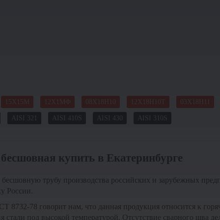
15Х15М
12Х1МФ
08Х18Н10
12Х18Н10Т
03Х18Н11
AISI 321
AISI 410S
AISI 430
AISI 310S
 бесшовная купить в Екатеринбурге
ю бесшовную трубу производства российских и зарубежных пред
у России.
ОСТ 8732-78 говорит нам, что данная продукция относится к го
я стали под высокой температурой. Отсутствие сварного шва де