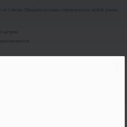
 от 1 метра. Продаем кусками, отрежем кусок любой длины.
0 метров.
едоставляются!