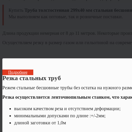
Купить
Труба толстостенная 299х40 мм стальная бесшов
Мы выполняем как оптовые, так и розничные поставки.
Длина продукции немерная от 8 до 11 метров. Некоторые произ
Осуществляем резку в размер газом или гильотиной на соврем
Подробнее
Резка стальных труб
Режем стальные бесшовные трубы без остатка на нужного размер
Резка осуществляется ленточнопильным станком, что харак
высоким качеством реза и отсутствием деформации;
минимальными допусками по длине :+/-2мм;
длиной заготовки от 1,0м