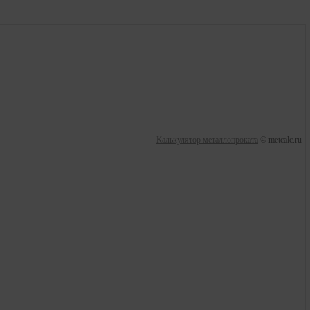
Калькулятор металлопроката
© metcalc.ru