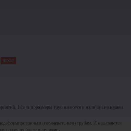
08Х17
приятий. Все типоразмеры труб имеются в наличии на нашем
рячедеформированным (горячекатаным) трубам. И называются
лает изделия более прочными.