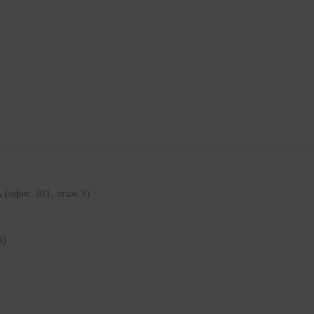
А (офис 301, этаж 3)
й)