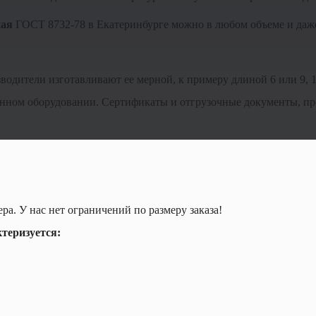
ная
ГОСТ 8732-78 в Екатеринбурге можно в любом объеме и даже
водители изготавливают ее мерной, к примеру длиной 6 или 9, 1
енном оборудовании. Сертификаты и отгрузочные документы, пр
а. У нас нет ограничений по размеру заказа!
теризуется: