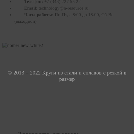
Телефон:
+7 (343) 227 55 22
Email:
technology@n-resource.ru
Часы работы:
Пн-Пт, с 8:00 до 18.00, Сб-Вс
(выходной)
Россия., г. Екатеринбург ул. Кислородная ул., 7А (офис 301, этаж 3)
Время работы: пн-пт 08:00-17:00, сб-вс выходной
© 2013 – 2022 Круги из стали и сплавов с резкой в
размер
Политика конфиденциальности
Карта сайта