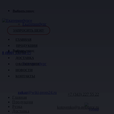
Выбрать город:
Екатеринбург
ЗАПРОСИТЬ ЦЕНУ
ГЛАВНАЯ
ПРОДУКЦИЯ
Выбрать город:
РЕЗКА
8 (800)
350 68 65
ДОСТАВКА
Екатеринбург
О КОМПАНИИ
НОВОСТИ
КОНТАКТЫ
zakaz
@wiki-prom24.ru
+7 (343)
227 55 22
Главная
Продукция
Резка
kotovenko@n-resource.ru
Доставка