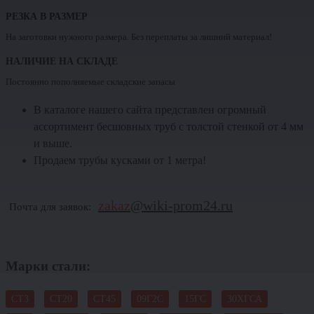
РЕЗКА В РАЗМЕР
На заготовки нужного размера. Без переплаты за лишний материал!
НАЛИЧИЕ НА СКЛАДЕ
Постоянно пополняемые складские запасы
В каталоге нашего сайта представлен огромный
ассортимент бесшовных труб с толстой стенкой от 4 мм
и выше.
Продаем трубы кусками от 1 метра!
zakaz
@wiki-prom24.ru
Почта для заявок:
Марки стали:
СТ3
СТ20
СТ45
09Г2С
15ГС
30ХГСА