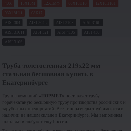
40Х
15Х15М
12Х1МФ
08Х18Н10
12Х18Н10Т
03Х18Н11
08Х17
AISI 304
AISI 304L
AISI 310S
AISI 316L
AISI 316TI
AISI 321
AISI 410S
AISI 430
AISI 310S
Труба толстостенная 219х22 мм
стальная бесшовная купить в
Екатеринбурге
Группа компаний
«НОРМЕТ»
поставляет трубу
горячекатаную бесшовную трубу производства российских и
зарубежных предприятий. Все типоразмеры труб имеются в
наличии на нашем складе в Екатеринбурге. Мы выполняем
поставки в любую точку России.
Такая стальная труба не имеет шва и называется бесшовная.