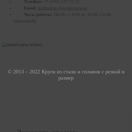
Телефон:
+7 (343) 227 55 22
Email:
technology@n-resource.ru
Часы работы:
Пн-Пт, с 8:00 до 18.00, Сб-Вс
(выходной)
Россия., г. Екатеринбург ул. Кислородная ул., 7А (офис 301, этаж 3)
Время работы: пн-пт 08:00-17:00, сб-вс выходной
© 2013 – 2022 Круги из стали и сплавов с резкой в
размер
Политика конфиденциальности
Карта сайта