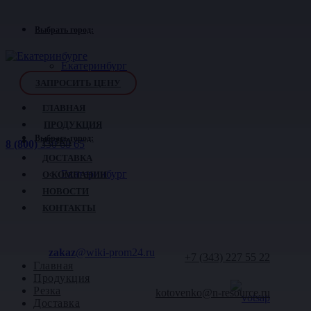
Выбрать город:
Екатеринбург
ЗАПРОСИТЬ ЦЕНУ
ГЛАВНАЯ
ПРОДУКЦИЯ
Выбрать город:
РЕЗКА
8 (800)
350 68 65
ДОСТАВКА
Екатеринбург
О КОМПАНИИ
НОВОСТИ
КОНТАКТЫ
zakaz
@wiki-prom24.ru
+7 (343)
227 55 22
Главная
Продукция
Резка
kotovenko@n-resource.ru
Доставка