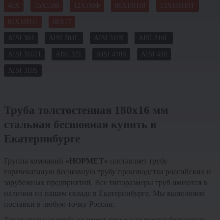
40Х
15Х15М
12Х1МФ
08Х18Н10
12Х18Н10Т
03Х18Н11
08Х17
AISI 304
AISI 304L
AISI 310S
AISI 316L
AISI 316TI
AISI 321
AISI 410S
AISI 430
AISI 310S
Труба толстостенная 180х16 мм
стальная бесшовная купить в
Екатеринбурге
Группа компаний
«НОРМЕТ»
поставляет трубу
горячекатаную бесшовную трубу производства российских и
зарубежных предприятий. Все типоразмеры труб имеются в
наличии на нашем складе в Екатеринбурге. Мы выполняем
поставки в любую точку России.
Такая стальная труба не имеет шва и называется бесшовная.