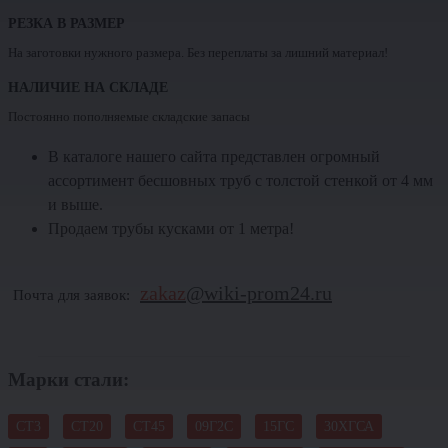
РЕЗКА В РАЗМЕР
На заготовки нужного размера. Без переплаты за лишний материал!
НАЛИЧИЕ НА СКЛАДЕ
Постоянно пополняемые складские запасы
В каталоге нашего сайта представлен огромный
ассортимент бесшовных труб с толстой стенкой от 4 мм
и выше.
Продаем трубы кусками от 1 метра!
zakaz
@wiki-prom24.ru
Почта для заявок:
Марки стали:
СТ3
СТ20
СТ45
09Г2С
15ГС
30ХГСА